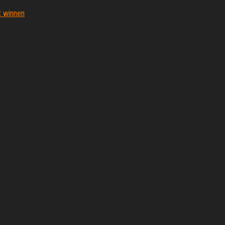
t winnen