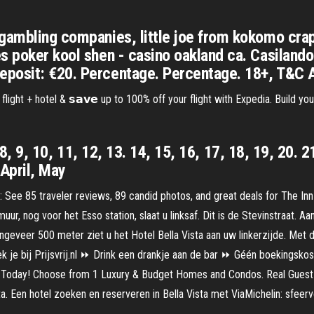
gambling companies, little joe from kokomo crap
s poker kool shen - casino oakland ca. Casilando
posit: €20. Percentage. Percentage. 18+, T&C A
flight + hotel & 𝘀𝗮𝘃𝗲 up to 100% off your flight with Expedia. Build y
7, 8, 9, 10, 11, 12, 13. 14, 15, 16, 17, 18, 19, 20. 
 April, May
r: See 85 traveler reviews, 89 candid photos, and great deals for The Inn 
uur, nog voor het Esso station, slaat u linksaf. Dit is de Stevinstraat. Aa
ongeveer 500 meter ziet u het Hotel Bella Vista aan uw linkerzijde. Met d
 je bij Prijsvrij.nl ⏩ Drink een drankje aan de bar ⏩ Géén boekingskost
k Today! Choose from 1 Luxury & Budget Homes and Condos. Real Guest 
 Een hotel zoeken en reserveren in Bella Vista met ViaMichelin: sfeervol