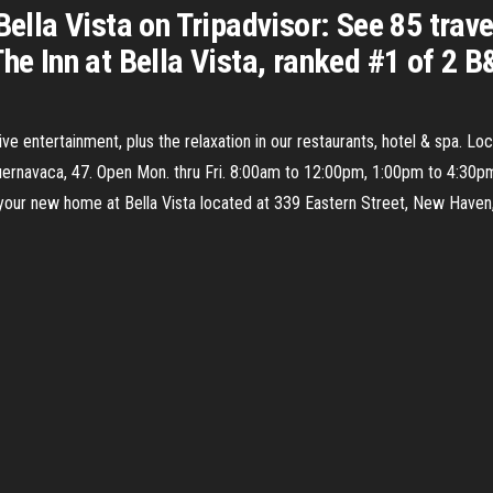
Bella Vista on Tripadvisor: See 85 trav
he Inn at Bella Vista, ranked #1 of 2 B&
ive entertainment, plus the relaxation in our restaurants, hotel & spa. L
uernavaca, 47. Open Mon. thru Fri. 8:00am to 12:00pm, 1:00pm to 4:30pm 
ur new home at Bella Vista located at 339 Eastern Street, New Haven, 