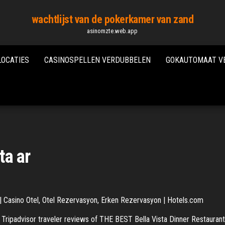
wachtlijst van de pokerkamer van zand
asinomzte.web.app
OCATIES
CASINOSPELLEN VERDUBBELEN
GOKAUTOMAAT V
ta ar
ri | Casino Otel, Otel Rezervasyon, Erken Rezervasyon | Hotels.com
d Tripadvisor traveler reviews of THE BEST Bella Vista Dinner Restaurant