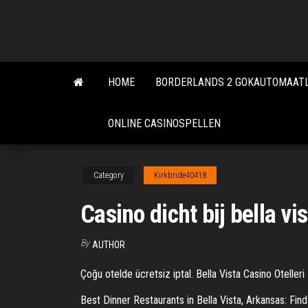
Skip
to
the
content
HOME
BORDERLANDS 2 GOKAUTOMAATL
ONLINE CASINOSPELLEN
Category
Kirkbride40418
Casino dicht bij bella vis
By
AUTHOR
Çoğu otelde ücretsiz iptal. Bella Vista Casino Otelle
Best Dinner Restaurants in Bella Vista, Arkansas: Fin