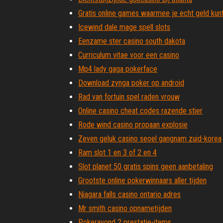
Gratis online games waarmee je echt geld kun
Icewind dale mage spell slots
Eenzame ster casino south dakota
Curriculum vitae voor een casino
Mp4 lady gaga pokerface
Download zynga poker op android
Rad van fortuin spel raden vrouw
Online casino cheat codes razende stier
Rode wind casino propaan explosie
Zeven geluk casino seoel gangnam zuid-korea
Ram slot 1 en 3 of 2 en 4
Slot planet 50 gratis spins geen aanbetaling
Grootste online pokerwinnaars aller tijden
Niagara falls casino ontario adres
Mr smith casino opnametijden
Pokeravond 2 prestatie-items