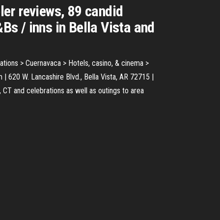
eler reviews, 89 candid
Bs / inns in Bella Vista and
ocations > Cuernavaca > Hotels, casino, & cinema >
| 620 W. Lancashire Blvd., Bella Vista, AR 72715 |
CT and celebrations as well as outings to area