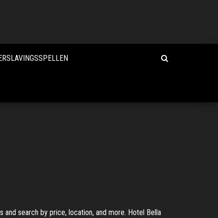
ERSLAVINGSSPELLEN
s and search by price, location, and more. Hotel Bella